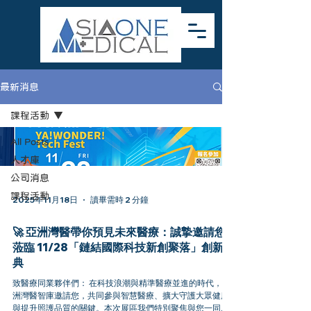
最新消息
課程活動
All Posts
人才庫
公司消息
課程活動
2025年11月18日
讀畢需時 2 分鐘
🚀 亞洲灣醫帶你預見未來醫療：誠摯邀請您
蒞臨 11/28「鏈結國際科技新創聚落」創新盛
典
致醫療同業夥伴們： 在科技浪潮與精準醫療並進的時代，亞
洲灣醫智庫邀請您，共同參與智慧醫療、擴大守護大眾健康
與提升照護品質的關鍵。本次展區我們特別聚焦與您一同探