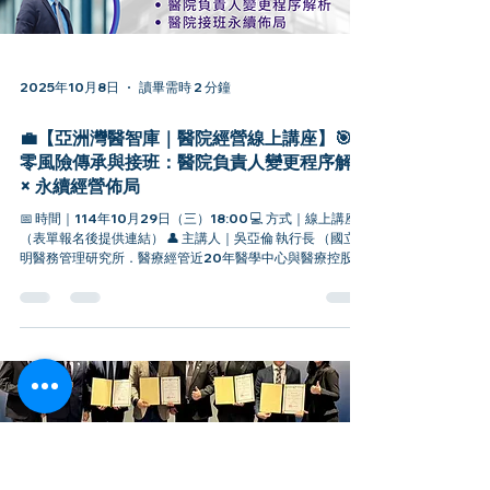
發現，導致醫院陷入中斷危機。 ✅ 程序關鍵：完整梳理醫療
機構負責人變更的法規程序、時程關鍵點，確保變更過程的
零風險與行政零延宕。 ✅ 制度化佈局：闡釋如何透過接班人
制度化與永續治理策略，為數十載的醫院建立堅實的傳承壁
壘。 我們很高興這場講座獲得與會貴賓的高度肯定，反饋滿
2025年10月8日
讀畢需時 2 分鐘
意度達 100% 的熱烈迴響。您的肯定，是我們持續深耕醫療
管理智庫服務的最大動力。 💡 本次活動帶來的幾大戰略洞
💼【亞洲灣醫智庫｜醫院經營線上講座】🎯
察： 本次講座的成功，為醫界決策者帶來了以下關鍵的策略
零風險傳承與接班：醫院負責人變更程序解析
性思維轉換： 1️⃣..
× 永續經營佈局
📅 時間｜114年10月29日（三）18:00 💻 方式｜線上講座
（表單報名後提供連結） 👤 主講人｜吳亞倫 執行長 （國立陽
明醫務管理研究所．醫療經管近20年醫學中心與醫療控股集
團經驗） 🏥 家族經營醫院的真實風險： 當「負責人」突發狀
況時，醫療機構不僅要面對衛生局，甚至是衛福部變更登記
的法務程序， 還可能同時陷入── ⚠️ 醫師及各類醫事人員聘
任效力中斷 ⚠️ 銀行授信與對外契約失效 ⚠️ 健保特約、法人文
件中止 ⚠️ 行政延宕導致「停/歇業風險」 這些問題，往往突
發後才被發現！多數專家甚至沒有經歷過！ 一場沒有預先規
劃的接班，就可能讓經營數十載的醫院陷入中斷危機。 💡 本
次講座，亞洲灣醫智庫將以實際輔導案例出發， 完整解析從
「變更前評估 → 法規程序 → 永續治理」的全流程關鍵，協助
經營團隊提前佈局、降低法律與管理風險。 ✅ 重點內容： 1️⃣
醫療機構負責人變更程序與時程關鍵 2️⃣ 常見風險與案例解析
2024年12月8日
讀畢需時 2 分鐘