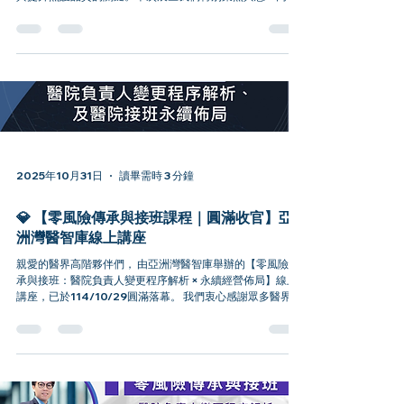
討科技如何為醫療領域帶來突破性的革新。 🌟 亞洲灣醫智
庫．亞灣新創園三樓展演廳：共同看見智慧醫療的未來！ 身
為南部科技新創聚落專注於醫學智慧轉型的先行者，亞洲灣
醫智庫邀請您索取入場，您將可獲得： ✅直擊台灣最新創新
應用：親身體驗我們在 AI 輔助診斷、遠距照護解決方案、醫
療數據分析 等領域的最新研發成果，見證科技如何具體提升
醫療效率與照護品質。 ✅掌握高產值趨勢：與我們的專業團
隊面對面交流，共同剖析智慧醫療、大健康產業的市場潛力
與國際合作契機，洞察下一波產業藍海。 ✅加速醫療轉型升
級：探索從概念到實踐的完整服務 — 無論您需要AI 導入策略
諮詢、醫療大數據系統建置、法規驗證輔導，我們提供客製
2025年10月31日
讀畢需時 3 分鐘
化解決方案，助您精準跨越技術門檻，共築產業合作生態。
🎉 活動總覽：三大亮點舞台區，全面激盪創新火花 1️⃣【集點
💎 【零風險傳承與接班課程｜圓滿收官】亞
互動任務】 輕鬆參與集點活動，即可兌換限定餐車美食與特
洲灣醫智庫線上講座
色飲品，在愉快的氛圍中體驗「科技
親愛的醫界高階夥伴們， 由亞洲灣醫智庫舉辦的【零風險傳
承與接班：醫院負責人變更程序解析 × 永續經營佈局】線上
講座，已於114/10/29圓滿落幕。 我們衷心感謝眾多醫界董
事長、院長及高階經營決策者的撥冗參與。本次講座聚焦於
醫療機構負責人突發狀況下的真實風險規避，並探討如何將
「法務程序」提升為「永續經營佈局」的關鍵資產。 📊 線上
講座的核心價值回顧 本次，吳亞倫執行長深度解析了： ✅ 危
機預警：揭示家族經營醫院在負責人變更時，可能面臨的
「三失效、兩中斷」 高風險情境，這些問題往往發生後才被