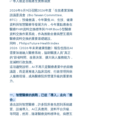
✅ 導入後是否能產生實際成效
2026年6月9日召開2026年度「生技產業策略
諮議委員會（Bio Taiwan Committee, 
BTC）」預備會議，今年聚焦 
AI、生技、健康
資料與智慧醫療等發展方向，今年重點應會在
醫療FHIR資料交換標準與 FHIR Box小型醫療
資料交換作業系統，作為推動全臺病歷互通與
醫療資料交換的重要基礎建設。
同
時
，
Philips Future Health Index 
2026
《202
6 年未來健康指數》報告也指出AI 
需要加速融入醫療系統，協助醫護人員“真正
的”節省時間、改善決策、擴大病人服務能力，
並減輕行政負擔。
這項趨勢說明，AI 不再只是醫療產業中的前瞻
議題，而是逐漸進入臨床流程、行政管理與病
人服務現場，成為醫療院所營運升級的重要推
力。
一、智慧醫療的挑戰，已從「導入」走向「整
合」
過去談到智慧醫療，許多院所會先想到系統建
置、設備導入、AI工具應用、資料平台升級…
等問題，然而，隨著醫療資料標準化、病歷互