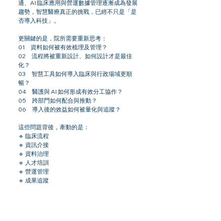
通、AI 臨床應用與營運數據管理逐漸成為發展
趨勢，智慧醫療真正的挑戰，已經不只是「是
否導入科技」。
更關鍵的是，院所需要重新思考：
01　資料如何被有效梳理及管理？
02　流程將被重新設計、如何設計才是最佳
化？
03　智慧工具如何導入臨床與行政場域更順
暢？
04　醫護與 AI 如何形成有效分工協作？
05　跨部門如何配合與推動？
06　導入後的效益如何被量化與追蹤？
這些問題背後，牽動的是：
🔹 臨床流程
🔹 資訊介接
🔹 資料治理
🔹 人才培訓
🔹 營運管理
🔹 成果追蹤