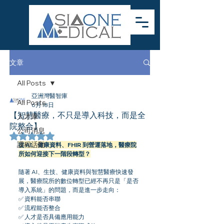
文章
All Posts
亞洲灣醫智庫
All Posts
6月18日
【智慧醫療，不只是導入科技，而是全
人才庫
院整合】
公司消息
評等為 NaN（最高為 5 顆星）。
課程活動
從 AI、健康資料、FHIR 到營運落地，醫療院
所如何迎接下一階段轉型？
隨著 AI、生技、健康資料與智慧醫療快速發
展，醫療院所的數位轉型已經不再只是「是否
導入系統」的問題，而是進一步走向：
✅ 資料能否串聯
✅ 流程能否整合
✅ 人才是否具備應用能力