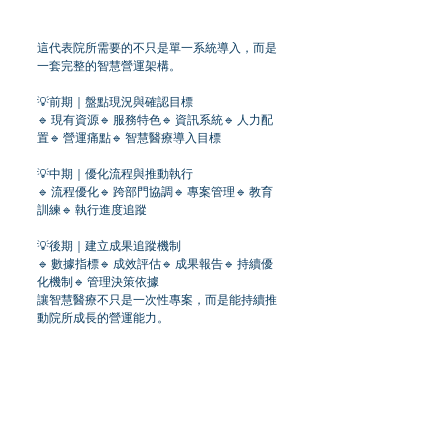
這代表院所需要的不只是單一系統導入，而是
一套完整的智慧營運架構。
💡前期｜盤點現況與確認目標
🔹 現有資源🔹 服務特色🔹 資訊系統🔹 人力配
置🔹 營運痛點🔹 智慧醫療導入目標
💡中期｜優化流程與推動執行
🔹 流程優化🔹 跨部門協調🔹 專案管理🔹 教育
訓練🔹 執行進度追蹤
💡後期｜建立成果追蹤機制
🔹 數據指標🔹 成效評估🔹 成果報告🔹 持續優
化機制🔹 管理決策依據
讓智慧醫療不只是一次性專案，而是能持續推
動院所成長的營運能力。