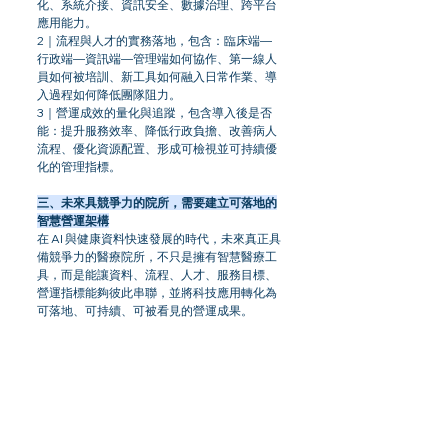
化、系統介接、資訊安全、數據治理、跨平台
應用能力。
2｜流程與人才的實務落地，包含：臨床端—
行政端—資訊端—管理端如何協作、第一線人
員如何被培訓、新工具如何融入日常作業、導
入過程如何降低團隊阻力。
3｜營運成效的量化與追蹤，包含導入後是否
能：提升服務效率、降低行政負擔、改善病人
流程、優化資源配置、形成可檢視並可持續優
化的管理指標。
三、未來具競爭力的院所，需要建立可落地的
智慧營運架構
在 AI 與健康資料快速發展的時代，未來真正具
備競爭力的醫療院所，不只是擁有智慧醫療工
具，而是能讓資料、流程、人才、服務目標、
營運指標能夠彼此串聯，並將科技應用轉化為
可落地、可持續、可被看見的營運成果。