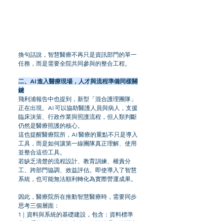
換句話說，智慧醫療不再只是資訊部門的單一
任務，而是需要全院共同參與的整合工程。
二、AI 進入醫療現場，人才與流程準備同樣關
鍵
飛利浦報告中也提到，新型「混合護理團隊」
正在出現。AI 可以協助醫護人員與病人，支援
臨床決策、行政作業與照護流程，但人類判斷
仍然是醫療照護的核心。
這也提醒醫療院所，AI 醫療的重點不只是導入
工具，而是如何讓第一線團隊真正理解、使用
並整合這些工具。
若缺乏清楚的流程設計、教育訓練、權責分
工、跨部門協調、效益評估。即使導入了智慧
系統，也可能無法順利轉化為實際營運成果。
因此，醫療院所在推動智慧醫療時，需要同步
思考三個層面：
1｜資料與系統的基礎建設，包含：資料標準