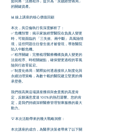
如何將「法務程序」提升為「永續經營佈局」
的關鍵資產。
📊 線上講座的核心價值回顧
本次，吳亞倫執行長深度解析了：
✅ 危機預警：揭示家族經營醫院在負責人變更
時，可能面臨的 「三失效、兩中斷」 高風險情
境，這些問題往往發生後才被發現，導致醫院
陷入中斷危機。
✅ 程序關鍵：完整梳理醫療機構負責人變更的
法規程序、時程關鍵點，確保變更過程的零風
險與行政零延宕。
✅ 制度化佈局：闡釋如何透過接班人制度化與
永續治理策略，為數十載的醫院建立堅實的傳
承壁壘。
我們很高興這場講座獲得與會貴賓的高度肯
定，反饋滿意度達 100% 的熱烈迴響。您的肯
定，是我們持續深耕醫療管理智庫服務的最大
動力。
💡 本次活動帶來的幾大戰略洞察：
本次講座的成功，為醫界決策者帶來了以下關