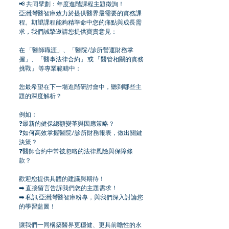
📢 共同擘劃：年度進階課程主題徵詢！
亞洲灣醫智庫致力於提供醫界最需要的實務課
程。期望課程能夠精準命中您的痛點與成長需
求，我們誠摯邀請您提供寶貴意見：
在 「醫師職涯」、「醫院/診所營運財務掌
握」、「醫事法律合約」 或 「醫管相關的實務
挑戰」 等專業範疇中：
您最希望在下一場進階研討會中，聽到哪些主
題的深度解析？
例如：
❓最新的健保總額變革與因應策略？
❓如何高效掌握醫院/診所財務報表，做出關鍵
決策？
❓醫師合約中常被忽略的法律風險與保障條
款？
歡迎您提供具體的建議與期待！
➡️ 直接留言告訴我們您的主題需求！
➡️ 私訊 亞洲灣醫智庫粉專，與我們深入討論您
的學習藍圖！
讓我們一同構築醫界更穩健、更具前瞻性的永