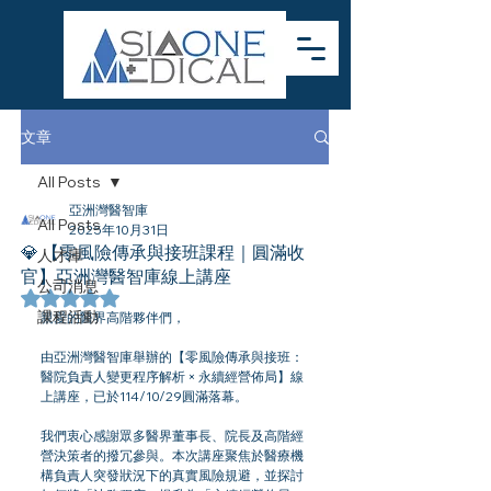
文章
All Posts
亞洲灣醫智庫
All Posts
2025年10月31日
💎 【零風險傳承與接班課程｜圓滿收
人才庫
官】亞洲灣醫智庫線上講座
公司消息
評等為 NaN（最高為 5 顆星）。
課程活動
親愛的醫界高階夥伴們，
由亞洲灣醫智庫舉辦的【零風險傳承與接班：
醫院負責人變更程序解析 × 永續經營佈局】線
上講座，已於114/10/29圓滿落幕。
我們衷心感謝眾多醫界董事長、院長及高階經
營決策者的撥冗參與。本次講座聚焦於醫療機
構負責人突發狀況下的真實風險規避，並探討