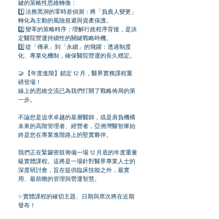
鍵的策略性思維轉換：
1️⃣ 法務黑洞的零時差偵測：將「負責人變更」
轉化為主動的風險規避與資產保護。
2️⃣ 變革的策略時序：理解行政程序背後，是決
定醫院營運持續性的關鍵戰略時機。
3️⃣ 從「傳承」到「永續」的飛躍：透過制度
化、專業化機制，確保醫院營運的長久穩定。
🤝 【年度進階】鎖定 12 月，醫界實務課程重
磅登場！
線上的思維交流已為我們打開了戰略佈局的第
一步。
不論您是追求卓越的基層醫師，或是肩負機構
未來的高階管理者、經營者，亞洲灣醫智庫始
終是您在專業進階路上的堅實夥伴。
我們正在緊鑼密鼓籌備一場 12 月底的年度重量
級實體課程。這將是一場針對醫界專業人士的
深度研討會，旨在提供臨床技能之外，最實
用、最前瞻的管理與營運智慧。
✨實體課程的確切主題、日期與席次將在近期
發布！