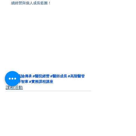
續經營與個人成長藍圖！
#零風險傳承
#醫院經營
#醫師成長
#高階醫管
#醫界智庫
#實務課程講座
課程活動
查看全部
最新文章