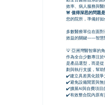
效率、病人服務與醫
🚨 值得深思的問題
您的院所，準備好如
多數醫療單位在面對
效益的關鍵——智慧
💡 亞洲灣醫智庫
作為全台少數專注於
是產品選型，而是從
劃與執行支援，幫助
✔️建立具差異化競
✔️避免設備閒置與無
✔️擴展AI與自費項
✔️有效整合院內原