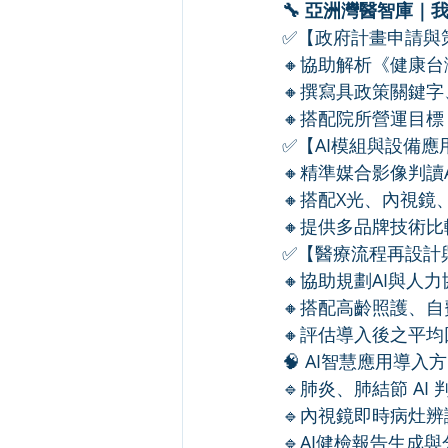
🔧 亞洲灣醫智庫
✅【政府計畫申請與
🔸協助解析《健康
🔸撰寫具政策關鍵
🔸搭配院所營運目
✅【AI模組與設備應
🔸精準媒合影像判讀
🔸搭配X光、內視
🔸提供多品牌技術
✅【醫療流程再設計
🔸協助規劃AI與人
🔸搭配高齡照護、
🔸評估導入後之平
🧠 AI智慧應用導
🔹肺炎、肺結節 A
🔹內視鏡即時病灶
🔹AI健檢報告生