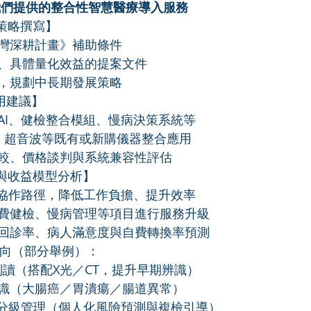
｜我們提供的整合性智慧醫療導入服務
策略撰寫】
台灣深耕計畫》補助條件
字、具體量化效益的提案文件
標，規劃中長期發展策略
用建議】
AI、健檢整合模組、慢病決策系統等
鏡、超音波等既有或新購儀器整合應用
比較、價格談判與系統兼容性評估
與收益模型分析】
力協作路徑，降低工作負擔、提升效率
自費健檢、慢病管理等項目進行服務升級
均回診率、病人滿意度與自費轉換率預測
入方向（部分舉例）：
I 判讀（搭配X光／CT，提升早期辨識）
辨識（大腸癌／胃潰瘍／腸道異常）
成與分級管理（個人化風險預測與複檢引導）