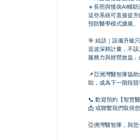
🔹長照與慢病AI
這些系統可直接提升
預防醫學模式擴展。
🎯 結語｜設備升
這波深耕計畫，不該
服務力與經營效益」
📌亞洲灣醫智庫協
助，成為下一階段競
📞 歡迎預約【智慧
📩 或聯繫我們取
亞洲灣醫智庫，與您