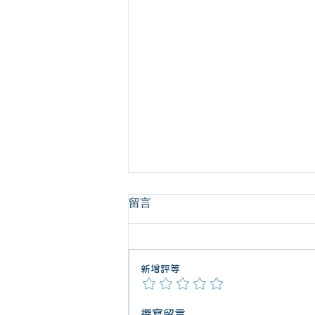
留言
新增評等
『健保支付標準碼』與總額申
撰寫留言......