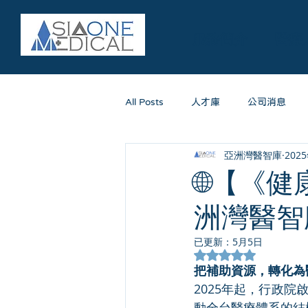
服務簡介
醫療
All Posts
人才庫
公司消息
亞洲灣醫智庫
202
🌐【《
洲灣醫智
已更新：
5月5日
評等為 NaN（最高
把補助資源，轉化為
2025年起，行政
動全台醫療體系的結