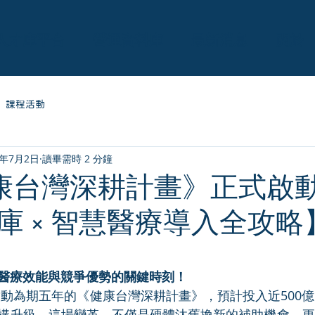
人才庫平台
營運資料庫
最新消息
關於
課程活動
5年7月2日
讀畢需時 2 分鐘
健康台灣深耕計畫》正式啟
庫 × 智慧醫療導入全攻略
為 5 顆星）。
醫療效能與競爭優勢的關鍵時刻！
院啟動為期五年的《健康台灣深耕計畫》，預計投入近500
構升級。這場變革，不僅是硬體汰舊換新的補助機會，更