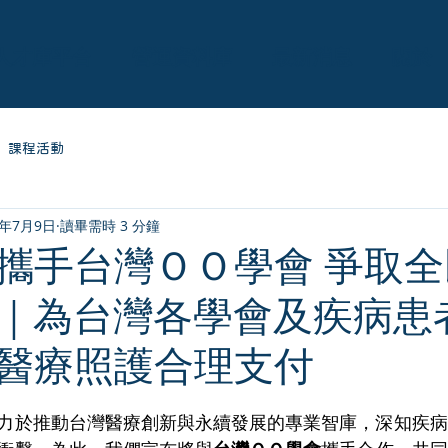
人才庫平台
營運資料庫
最新消息
關於
課程活動
5年7月9日
讀畢需時 3 分鐘
攜手台灣ＯＯ學會 爭取
｜為台灣各學會及疾病患
醫療照護合理支付
為 5 顆星）。
力於推動台灣醫療創新與永續發展的專業智庫，深知疾病