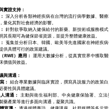
與實證支持：
析：
 深入分析各類神經疾病在台灣的流行病學數據、醫
，量化其對社會經濟的影響。
估：
 針對欲爭取納入健保給付的新藥、新技術或服務模
明其長期可為健保節省資源，並提升整體健康效益。
鑒：
 蒐集並分析日本、韓國、歐美等先進國家在神經疾
提供具體可行的政策建議。
（RWE）應用：
 運用大數據分析，從真實世界中獲取
床價值與效益。
議與溝通：
撰寫：
 結合專業數據與臨床實證，撰寫具說服力的政策
必要性與具體建議。
係人溝通：
 主動與衛生福利部、中央健康保險署、立法
製藥產業等進行多面向溝通，凝聚共識。
媒體宣導：
 透過媒體專訪、健康講座、社群媒體等多元