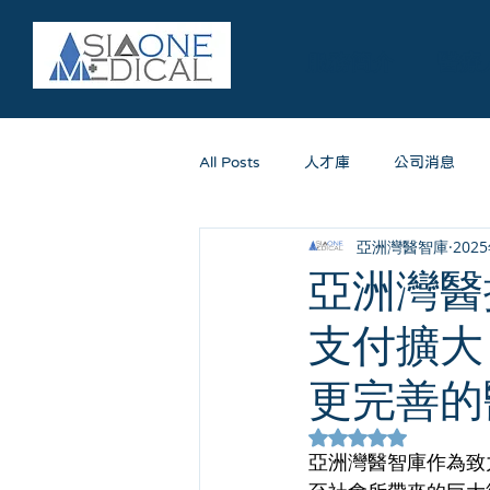
服務簡介
醫療
All Posts
人才庫
公司消息
亞洲灣醫智庫
202
亞洲灣醫
支付擴大
更完善的
評等為 NaN（最高
亞洲灣醫智庫作為致