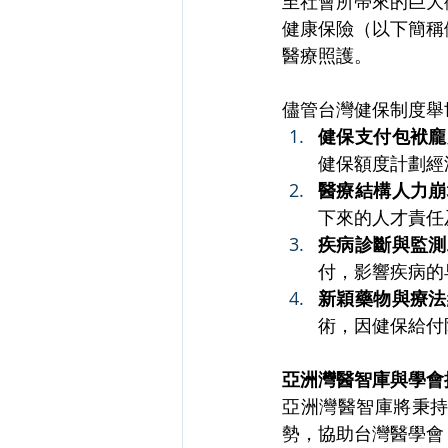
至社會所帶來的巨大
健康保險（以下簡稱
醫療照護。
儘管台灣健保制度舉
健保支付包袱龐
健保額度計劃經
醫療結構人力崩
下來的人才責任
疾病診斷與監測
付，影響疾病的
新穎藥物與療法
術，因健保給付
亞洲灣醫智庫與學會
亞洲灣醫智庫將秉
勢，協助台灣醫學會