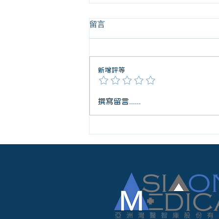
留言
新增評等
『健保支付標準碼』與總額申
撰寫留言......
請｜從臨床證據到健保署拍板
的關鍵一步