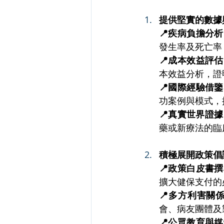
提供堅實的數據
📍疾病負擔分
發生率及死亡率
📍成本效益評
本效益分析，證
📍國際經驗借
功案例與模式，
📍真實世界證據
藥或新療法的臨
積極展開政策倡
📍政策白皮書
擴大健保支付的
📍多方利害關
會、病友團體及
📍公眾教育與