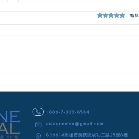
評等為 0（最高為
暫無
【醫師/高階醫事主管合約｜
20
高年薪專業價值，需要可執行
政區
的合約保障】
策略
+886-7-338-8564
asiaonemed@gmail.com
806614高雄市前鎮區成功二路25號8樓