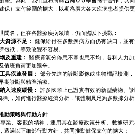
衝擊。為此，我們宣布將與
台灣ＯＯ學會
攜手合作，共同
健保）支付範圍的擴大，以期為廣大各大疾病患者提供更
世聞名，但在各醫療疾病領域，仍面臨以下挑戰：
大資源不足：
 健保給付在多數疾病方面仍有缺口，並
濟包袱，導致改變不容易。
塌及重建：
 醫療資源分佈患不寡也患不均，各科人力
及值班負荷更加艱辛。
工具疾速發展：
 部分先進的診斷影像或生物標記檢測
早期診斷與精準治療。
納入速度緩慢：
 許多國際上已證實有效的新型藥物、
限制，如何進行醫療經濟分析，讓體制具足夠多數據分析
推動策略與行動方針
持專業、客觀的精神，運用其在醫療政策分析、數據研究
，透過以下細部行動方針，共同推動健保支付的擴大：