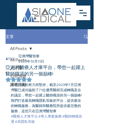
文章
All Posts
亞洲灣醫智庫
All Posts
2023年10月11日
亞洲灣醫療人才庫平台，帶您一起躍上
人才庫
醫師職涯的另一個巔峰!
公司消息
評等為 NaN（最高為 5 顆星）。
課程活動
經過持續的努力與堅持，截至2023年7月亞洲
灣醫已成功協助了71位優秀醫師完成轉職及合
約議定，帶您一起躍上醫師職涯的另一個巔峰!
我們打造最高轉職隱私等級的平台，提供最佳
的轉職服務，為醫師與醫療院所提供最完整的
服務，這些只在亞洲灣醫智庫
#醫療人才庫平台
#專人專案服務
#醫師轉職首
選
#高隱私等級