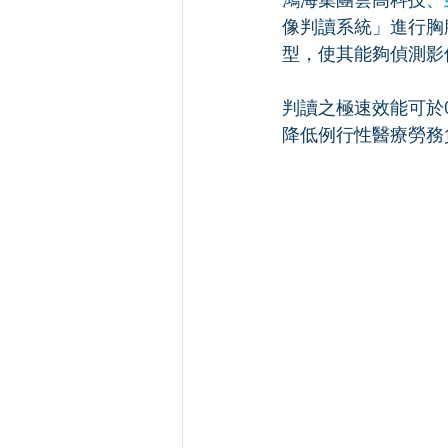
像判讀系統」進行胸
型，使其能夠偵測影
判讀之極速效能可於0
降低例行性醫療勞務