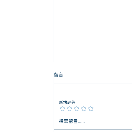
留言
新增評等
【醫師/高階醫事主管合約｜
撰寫留言......
高年薪專業價值，需要可執行