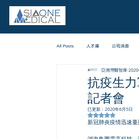
服務簡介
醫療
All Posts
人才庫
公司消息
亞洲灣醫智庫
202
抗疫生力
記者會
已更新：
2020年6月5日
評等為 NaN（最高
新冠肺炎疫情迅速蔓
鴻海集團雲高科技、