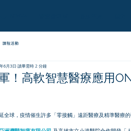
人才庫平台
營運資料庫
最新消息
關於
課程活動
0年6月3日
讀畢需時 2 分鐘
軍！高軟智慧醫療應用ONL
為 5 顆星）。
延全球，疫情催生許多「零接觸」遠距醫療及精準醫療的
亞洲灣醫智庫有限公司
 及高雄市立小港醫院合作開發「