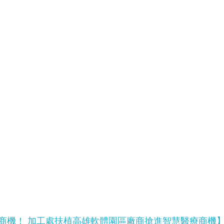
商機！ 加工處扶植高雄軟體園區廠商搶進智慧醫療商機