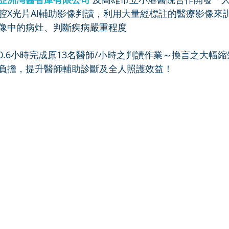
腔X光片AI輔助影像判讀，利用大量經標註的醫療影像來
像中的病灶、判斷疾病嚴重程度
.6小時完成原13名醫師/小時之判讀作業～換言之大幅縮
負擔，提升醫師輔助診斷及全人照護效益！