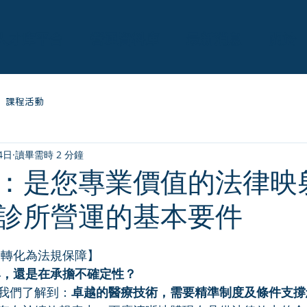
人才庫平台
營運資料庫
最新消息
關於
課程活動
4日
讀畢需時 2 分鐘
：是您專業價值的法律映
診所營運的基本要件
為 5 顆星）。
，轉化為法規保障】
牌，還是在承擔不確定性？
我們了解到：
卓越的醫療技術，需要精準制度及條件支撐