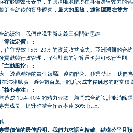
存在於績效報表中，更應清晰地體現在具備法律效力的合
醫師合約後的實務觀察：
最大的風險，通常隱藏在雙方「
合約續約，我們建議重新定義三個關鍵思維：
「算法定價」：
往往導致 15%–20% 的實質收益流失。亞洲灣醫的合
發貢獻與行政管理，皆有對應的計算邏輯與可執行準則。
「主動風控」：
床。透過精準的責任歸屬、違約配套、競業禁止，我們為
上的潛在法律風險，避免數百萬計的訴訟成本侵蝕您的財富積
「核心專注」：
造成 10%–40% 的精力分散。顧問式合約設計能消除
業成長，提升整體合作效率達 30% 以上。
點：
專業價值的最佳證明。我們力求語言精確、結構公平且預