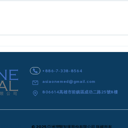
【醫師/高階醫事主管合約｜
20
高年薪專業價值，需要可執行
政區
的合約保障】
策略
+886-7-338-8564
asiaonemed@gmail.com
806614高雄市前鎮區成功二路25號8樓
隱私權政策
© 2025 亞洲灣醫智庫股份有限公司 版權所有