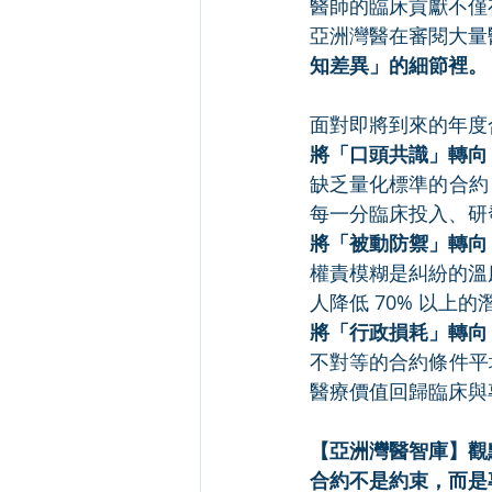
醫師的臨床貢獻不僅
亞洲灣醫在審閱大量
知差異」的細節裡。
面對即將到來的年度
將「口頭共識」轉向
缺乏量化標準的合約，
每一分臨床投入、研
將「被動防禦」轉向
權責模糊是糾紛的溫
人降低 70% 以
將「行政損耗」轉向
不對等的合約條件平均
醫療價值回歸臨床與專
【亞洲灣醫智庫】觀
合約不是約束，而是