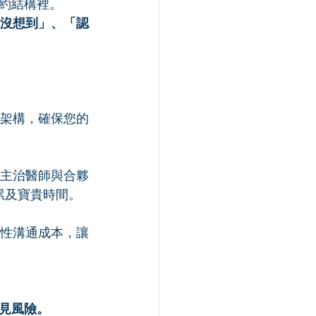
約結構裡。
沒想到」、「認
約架構，確保您的
主治醫師與合夥
累及寶貴時間。
隱性溝通成本，讓
見風險。