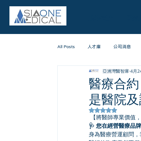
服務簡介
醫療
All Posts
人才庫
公司消息
亞洲灣醫智庫
4月2
醫療合約
是醫院及
評等為 NaN（最高
【將醫師專業價值
🩺 您在經營醫療品
身為醫療營運顧問，