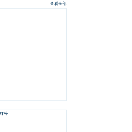
查看全部
 5 顆星）。
評等