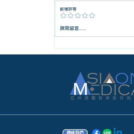
新增評等
『健保支付標準碼』與總額申
撰寫留言......
請｜從臨床證據到健保署拍板
的關鍵一步
聯絡我們