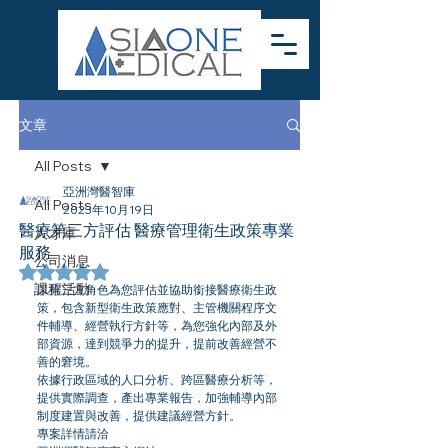
文章
All Posts
亞洲灣醫智庫
All Posts
2023年10月19日
醫療第三方評估 醫療管理衛生政策專業
人才庫
服務
公司消息
評等為 NaN（最高為 5 顆星）。
課程活動
以第三方角色為您評估並協助銜接醫療衛生政
策，包含新型衛生政策應對、主管機關程序文
件輔導、經營執行方針等，為您強化內部及外
部資源，達到競爭力的提升，提前改善經營不
善的窘境。
依據行政區域的人口分析、跨區醫療分析等，
提供實際調查，產出專業報告，加強輔導內部
制度建置與改善，提供建議經營方針。
專案詳情請洽