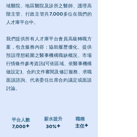
域醫院、地區醫院及診所之醫師、護理高
階主管、行政主管共7,000多位在我們的
人才庫平台中。
我們提供所有人才庫平台會員高級轉職方
案，包含服務內容：協助履歷優化、提供
預設理想範圍之醫事機構職缺概況、市場
行情條件參考資訊(可依區域、依醫事機構
做設定)、合約文件審閱及修訂服務、求職
面談諮詢、代表委任出席合約議定或面談
討論。
​薪水提升
​職稱
平台人數
+
+
+
主任
7,000
30%