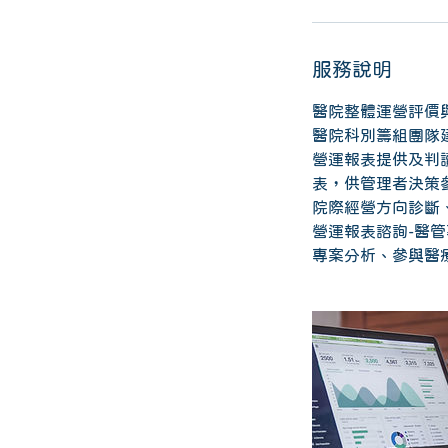
服務說明
醫院整體運營評價
醫院科別籌組團隊
營運報表提供及判
表，供管理者決策
院際經營方向診斷
營運報表諮詢-醫
專案分析、參與醫