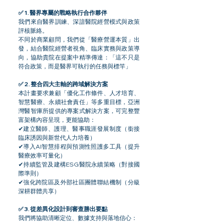
✅ 1. 醫界專屬的戰略執行合作夥伴
我們來自醫界訓練、深諳醫院經營模式與政策
評核脈絡。
不同於商業顧問，我們從「醫療營運本質」出
發，結合醫院經營者視角、臨床實務與政策導
向，協助貴院在提案中精準傳達：「這不只是
符合政策，而是醫界可執行的任務與標竿」
✅ 2. 整合四大主軸的跨域解決方案
本計畫要求兼顧「優化工作條件、人才培育、
智慧醫療、永續社會責任」等多重目標，亞洲
灣醫智庫所提供的專案式解決方案，可完整豐
富架構內容呈現，更能協助：
✔建立醫師、護理、醫事職涯發展制度（銜接
臨床誘因與新世代人力培養）
✔導入AI智慧排程與預測性照護多工具（提升
醫療效率可量化）
✔持續監管及建構ESG醫院永續策略（對接國
際準則）
✔強化跨院區及外部社區團體聯結機制（分級
深耕群體共享）
✅ 3. 從差異化設計到審查勝出要點
我們將協助清晰定位、數據支持與落地信心：