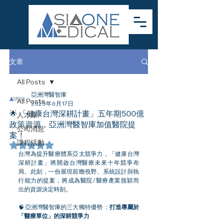
文章
All Posts
亞洲灣醫智庫
All Posts
2025年6月17日
🌟 「健康台灣深耕計畫」五年期500億
人才庫
政策資源，亞洲灣醫智庫加值醫院提
公司消息
案！
課程活動
評等為 NaN（最高為 5 顆星）。
台灣為提升醫療體系亞太競爭力，「健康台灣
深耕計畫」將開啟台灣醫療未來十年競爭布
局。此刻，一份展現前瞻視野、系統設計與執
行能力的提案，將成為醫院/醫療產業脫穎而
出的資源決定時刻。
🧠 亞洲灣醫智庫的三大獨特優勢 ：
打造專屬於
「醫療單位」的深耕競爭力