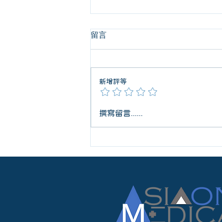
留言
新增評等
🩺 8月醫師醫事人才職涯｜鎖
撰寫留言......
定金秋新位階，開創醫療價值
延伸藍圖✨