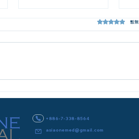
評等為 0（最高為
暫無
7月職涯精選｜盛夏布局，開
🩺
啟專業價值的下一站 ✨
夏，
✨
+886-7-338-8564
asiaonemed@gmail.com